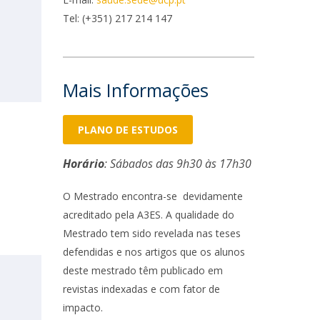
niciativas Nacionais
rogramas de Formação Avançada
Tel: (+351) 217 214 147
icrocredenciais
Transform4Europe
UCP2 Mental Health
UCP4SUCCESS
Mais Informações
ontacts
PLANO DE ESTUDOS
Horário
: Sábados das 9h30 às 17h30
O Mestrado encontra-se devidamente
acreditado pela A3ES. A qualidade do
Mestrado tem sido revelada nas teses
defendidas e nos artigos que os alunos
deste mestrado têm publicado em
revistas indexadas e com fator de
impacto.