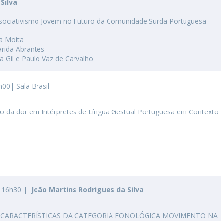
I
P
Silva
M
ssociativismo Jovem no Futuro da Comunidade Surda Portuguesa
a Moita
arida Abrantes
ina Gil e Paulo Vaz de Carvalho
C
h00| Sala Brasil
o da dor em Intérpretes de Língua Gestual Portuguesa em Contexto
s 16h30 |
João Martins Rodrigues da Silva
S CARACTERÍSTICAS DA CATEGORIA FONOLÓGICA MOVIMENTO NA