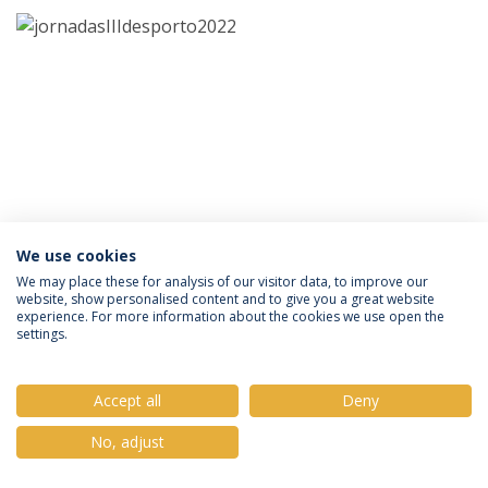
We use cookies
Política de Privacidade
Termos e Condições
We may place these for analysis of our visitor data, to improve our
website, show personalised content and to give you a great website
Direitos do Titular dos Dados
experience. For more information about the cookies we use open the
settings.
Accept all
Deny
© 2026 Universidade Católica Portuguesa
No, adjust