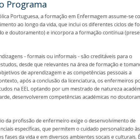
I
do Programa
P
M
tólica Portuguesa, a formação em Enfermagem assume-se 
imento ao longo da vida, que inclui os diferentes ciclos de 
ado e doutoramento) e incorpora a formação contínua (prese
C
ndizagens - formais ou informais - são creditáveis para o
studos, desde que relevantes na área de formação e toma
objetivos de aprendizagem e as competências pessoais a
ontexto, após a conclusão da licenciatura, os enfermeiros 
studos na EEL optando por um mestrado de natureza académ
s tarde, desenvolverem competências académicas no doutora
cio da profissão de enfermeiro exige o desenvolvimento de
nciais específicas, que permitem o cuidado personalizado à
s fases da vida e em diversos ambientes socais e culturais. 