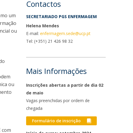
niciativas Nacionais
rogramas de Formação Avançada
Contactos
icrocredenciais
Transform4Europe
como um
SECRETARIADO PGS ENFERMAGEM
UCP2 Mental Health
formação
Helena Mendes
UCP4SUCCESS
ncial ou
E-mail:
enfermagem.sede@ucp.pt
Tel:
(+351) 21 426 98 32
ontacts
ndo
Mais Informações
podem
ica ou
Inscrições abertas a partir de dia 02
mento
de maio
Vagas preenchidas por ordem de
chegada
Formulário de inscrição
s
É com