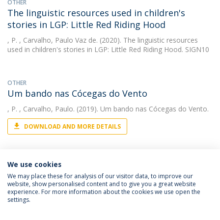
OTHER
The linguistic resources used in children's
stories in LGP: Little Red Riding Hood
, P.
, Carvalho, Paulo Vaz de. (2020). The linguistic resources
used in children's stories in LGP: Little Red Riding Hood. SIGN10
OTHER
Um bando nas Cócegas do Vento
, P.
, Carvalho, Paulo. (2019). Um bando nas Cócegas do Vento.
DOWNLOAD AND MORE DETAILS
We use cookies
We may place these for analysis of our visitor data, to improve our
website, show personalised content and to give you a great website
experience. For more information about the cookies we use open the
Política de Privacidade
Termos e Condições
settings.
Direitos do Titular dos Dados