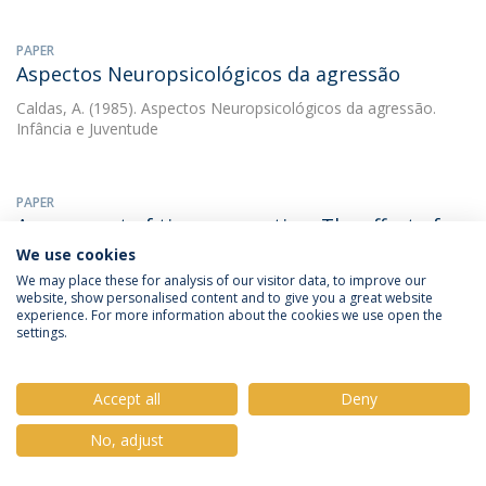
PAPER
Aspectos Neuropsicológicos da agressão
Caldas, A.
(1985). Aspectos Neuropsicológicos da agressão.
Infância e Juventude
PAPER
Assessment of time perception: The effect of
aging
We use cookies
We may place these for analysis of our visitor data, to improve our
Caldas, A.
, Coelho, M.. (2004). Assessment of time perception:
website, show personalised content and to give you a great website
The effect of aging. Journal of the International
experience. For more information about the cookies we use open the
Neuropsychological Society
settings.
DOWNLOAD AND MORE DETAILS
Accept all
Deny
No, adjust
PAPER
Assimetrias morfológicas inter-hemisféricas