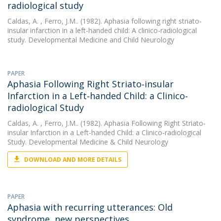
radiological study
Caldas, A.
, Ferro, J.M.. (1982). Aphasia following right striato-
insular infarction in a left-handed child: A clinico-radiological
study. Developmental Medicine and Child Neurology
PAPER
Aphasia Following Right Striato‐insular
Infarction in a Left‐handed Child: a Clinico‐
radiological Study
Caldas, A.
, Ferro, J.M.. (1982). Aphasia Following Right Striato‐
insular Infarction in a Left‐handed Child: a Clinico‐radiological
Study. Developmental Medicine & Child Neurology
DOWNLOAD AND MORE DETAILS
PAPER
Aphasia with recurring utterances: Old
syndrome, new perspectives