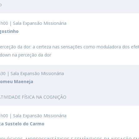
I
M
o
1h00 | Sala Expansão Missionária
gostinho
C
perceção da dor: a certeza nas sensações como moduladora dos efei
down na perceção da dor
h30 | Sala Expansão Missionária
olomeu Maeneja
ATIVIDADE FÍSICA NA COGNIÇÃO
1h00 | Sala Expansão Missionária
rta Sustelo do Carmo