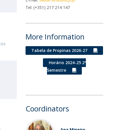
niciativas Nacionais
icrocredenciais
Tel: (+351) 217 214 147
Transform4Europe
UCP2 Mental Health
UCP4SUCCESS
More Information
ontacts
tos
Tabela de Propinas 2026-27
Horário 2024-25 2º
Semestre
Coordinators
Ana Mineiro