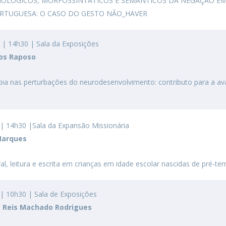
NOLÓGICOS, MORFOSSINTÁTICOS E SEMÂNTICOS DA NEGAÇÃO E
RTUGUESA: O CASO DO GESTO NÃO_HAVER
| 14h30 | Sala da Exposições
ros Raposo
apia nas perturbações do neurodesenvolvimento: contributo para a av
| 14h30 |Sala da Expansão Missionária
Marques
al, leitura e escrita em crianças em idade escolar nascidas de pré-te
| 10h30 | Sala de Exposições
os Reis Machado Rodrigues