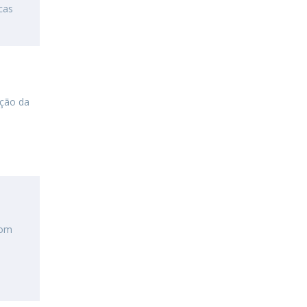
cas
eção da
com