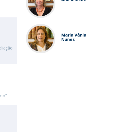
M
Maria Vânia
Nunes
aliação
rmo”