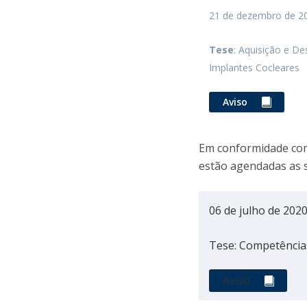
21 de dezembro de 2
Tese
: Aquisição e D
Implantes Cocleares
Aviso
Em conformidade com
estão agendadas as s
06 de julho de 202
Tese: Competência
Aviso