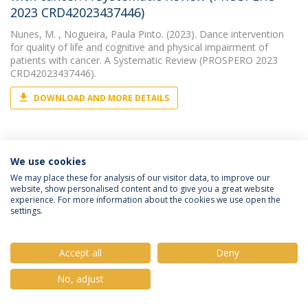
2023 CRD42023437446)
Nunes, M.
, Nogueira, Paula Pinto. (2023). Dance intervention
for quality of life and cognitive and physical impairment of
patients with cancer. A Systematic Review (PROSPERO 2023
CRD42023437446).
DOWNLOAD AND MORE DETAILS
OTHER
We use cookies
Default-mode network e as doenças de
We may place these for analysis of our visitor data, to improve our
consciência : uma revisão scoping
website, show personalised content and to give you a great website
experience. For more information about the cookies we use open the
Nunes, M.
, Miles, Charles Anthony Costa. (2023). Default-mode
settings.
network e as doenças de consciência : uma revisão scoping.
DOWNLOAD AND MORE DETAILS
Accept all
Deny
No, adjust
BOOK CHAPTER
Demência