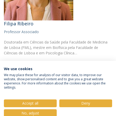
Filipa Ribeiro
Professor Associado
Doutorada em Ciências da Saúde pela Faculdade de Medicina
de Lisboa (FML), mestre em Biofísica pela Faculdade de
Ciências de Lisboa e em Psicologia Clínica…
We use cookies
We may place these for analysis of our visitor data, to improve our
website, show personalised content and to give you a great website
experience. For more information about the cookies we use open the
Política de Privacidade
Termos e Condições
settings.
Direitos do Titular dos Dados
Accept all
Deny
No, adjust