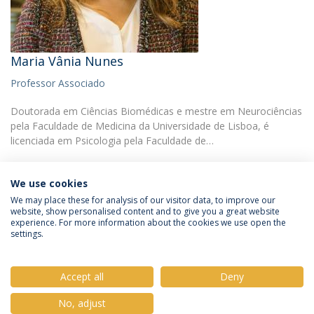
Maria Vânia Nunes
Professor Associado
Doutorada em Ciências Biomédicas e mestre em Neurociências
pela Faculdade de Medicina da Universidade de Lisboa, é
licenciada em Psicologia pela Faculdade de…
We use cookies
We may place these for analysis of our visitor data, to improve our
website, show personalised content and to give you a great website
experience. For more information about the cookies we use open the
Política de Privacidade
Termos e Condições
settings.
Direitos do Titular dos Dados
Accept all
Deny
No, adjust
© 2026 Universidade Católica Portuguesa