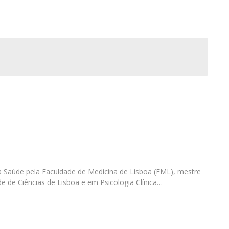
I
P
M
C
 Saúde pela Faculdade de Medicina de Lisboa (FML), mestre
de de Ciências de Lisboa e em Psicologia Clínica…