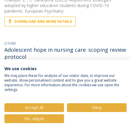
adopted by higher education students during COVID-19
pandemic. European Psychiatry
DOWNLOAD AND MORE DETAILS
OTHER
Adolescent hope in nursing care: scoping review
protocol
Charepe, Z.
, Fernanda Manuela Loureiro. (2021). Adolescent
We use cookies
hope in nursing care: scoping review protocol. OSF Registries
We may place these for analysis of our visitor data, to improve our
website, show personalised content and to give you a great website
experience. For more information about the cookies we use open the
settings.
PAPER
Adolescent hope in the context of nursing care
Charepe, Z.
, Ana Paramos. (2023). Adolescent hope in the
Accept all
Deny
context of nursing care. Journal of Pediatric Nursing
No, adjust
DOWNLOAD AND MORE DETAILS