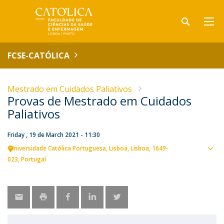
FCSE-CATÓLICA
Mestrado em Cuidados Paliativos
Provas de Mestrado em Cuidados
Paliativos
Friday , 19 de March 2021 - 11:30
Universidade Católica Portuguesa
Lisboa
Lisboa
1649-
Sho
023
Portugal
map