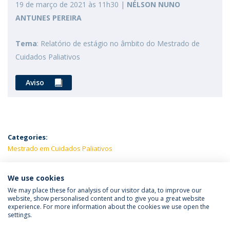
19 de março de 2021 às 11h30 |
NÉLSON NUNO
ANTUNES PEREIRA
Tema
: Relatório de estágio no âmbito do Mestrado de
Cuidados Paliativos
Aviso
Categories:
Mestrado em Cuidados Paliativos
LATEST NEWS
We use cookies
We may place these for analysis of our visitor data, to improve our
website, show personalised content and to give you a great website
experience. For more information about the cookies we use open the
Política de Privacidade
Termos e Condições
settings.
Direitos do Titular dos Dados