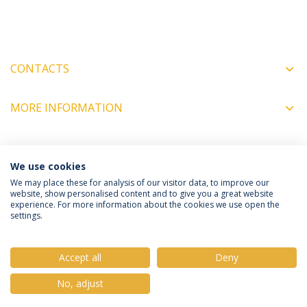
CONTACTS
MORE INFORMATION
COORDINATORS
We use cookies
We may place these for analysis of our visitor data, to improve our
website, show personalised content and to give you a great website
experience. For more information about the cookies we use open the
Política de Privacidade
Termos e Condições
settings.
Direitos do Titular dos Dados
Accept all
Deny
No, adjust
© 2026 Universidade Católica Portuguesa