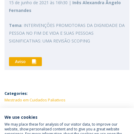
15 de junho de 2021 às 16h30 |
Inês Alexandra Ângelo
Fernandes
Tema
: INTERVENÇÕES PROMOTORAS DA DIGNIDADE DA
PESSOA NO FIM DE VIDA E SUAS PESSOAS
SIGNIFICATIVAS: UMA REVISÃO SCOPING
Aviso
Categories:
Mestrado em Cuidados Paliativos
LATEST NEWS
We use cookies
We may place these for analysis of our visitor data, to improve our
website, show personalised content and to give you a great website
experience. For more information about the cookies we use open the