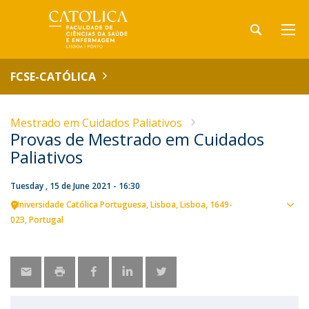
FCSE-CATÓLICA
Mestrado em Cuidados Paliativos
Provas de Mestrado em Cuidados
Paliativos
Tuesday , 15 de June 2021 - 16:30
Universidade Católica Portuguesa
Lisboa
Lisboa
1649-
Sho
023
Portugal
map