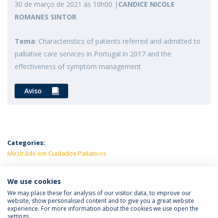
30 de março de 2021 às 10h00 |
CANDICE NICOLE
ROMANES SINTOR
Tema
: Characteristics of patients referred and admitted to
palliative care services in Portugal in 2017 and the
effectiveness of symptom management
Aviso
Categories:
Mestrado em Cuidados Paliativos
LATEST NEWS
We use cookies
We may place these for analysis of our visitor data, to improve our
website, show personalised content and to give you a great website
experience. For more information about the cookies we use open the
Política de Privacidade
Termos e Condições
settings.