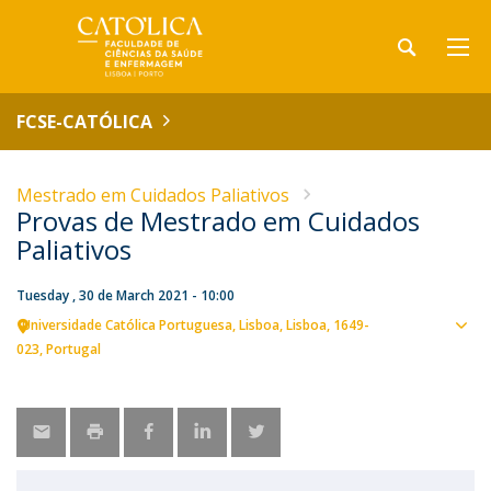
FCSE-CATÓLICA
Mestrado em Cuidados Paliativos
Provas de Mestrado em Cuidados
Paliativos
Tuesday , 30 de March 2021 - 10:00
Universidade Católica Portuguesa
Lisboa
Lisboa
1649-
Sho
023
Portugal
map