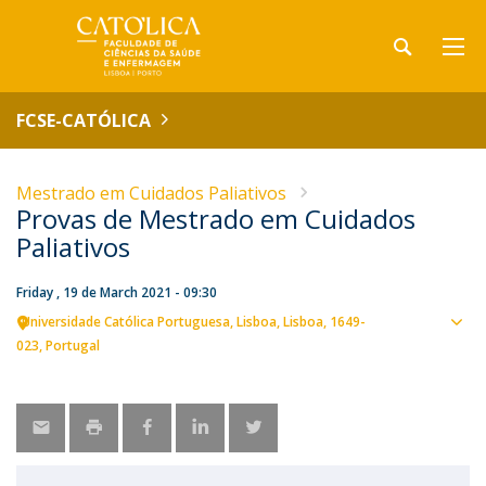
FCSE-CATÓLICA
Mestrado em Cuidados Paliativos
Provas de Mestrado em Cuidados
Paliativos
Friday , 19 de March 2021 - 09:30
Universidade Católica Portuguesa
Lisboa
Lisboa
1649-
Sho
023
Portugal
map