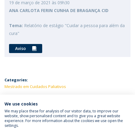
19 de março de 2021 às 09h30
ANA CARLOTA FERIN CUNHA DE BRAGANÇA CID
Tema:
Relatório de estágio "Cuidar a pessoa para além da
cura"
Aviso
Categories:
Mestrado em Cuidados Paliativos
LATEST NEWS
We use cookies
We may place these for analysis of our visitor data, to improve our
website, show personalised content and to give you a great website
experience. For more information about the cookies we use open the
Política de Privacidade
Termos e Condições
settings.
Direitos do Titular dos Dados