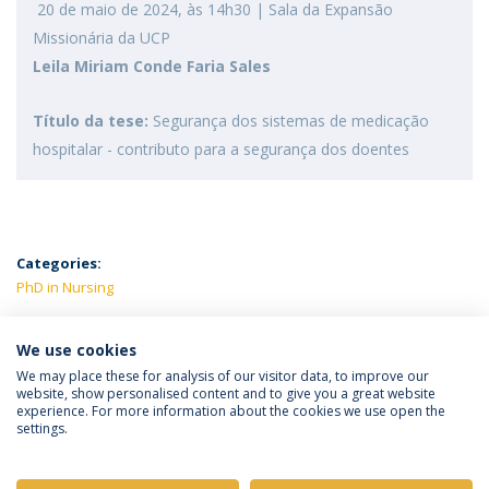
20 de maio de 2024, às 14h30 | Sala da Expansão
Missionária da UCP
Leila Miriam Conde Faria Sales
Título da tese:
Segurança dos sistemas de medicação
hospitalar - contributo para a segurança dos doentes
Categories:
PhD in Nursing
LATEST NEWS
We use cookies
We may place these for analysis of our visitor data, to improve our
website, show personalised content and to give you a great website
experience. For more information about the cookies we use open the
Política de Privacidade
Termos e Condições
settings.
Direitos do Titular dos Dados