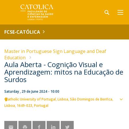
FCSE-CATÓLICA
Master in Portuguese Sign Language and Deaf
Education
Aula Aberta - Cognição Visual e
Aprendizagem: mitos na Educação de
Surdos
Saturday , 29 de June 2024 - 10:00
Catholic University of Portugal
Lisboa
São Domingos de Benfica,
Sho
Lisboa
1649-023
Portugal
map