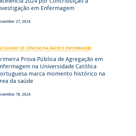
xcelência 2024 por Contribuição à
niciativas Nacionais
icrocredenciais
nvestigação em Enfermagem
Transform4Europe
UCP2 Mental Health
ovember 27, 2024
UCP4SUCCESS
ontacts
ACULDADE DE CIÊNCIAS DA SAÚDE E ENFERMAGEM
rimeira Prova Pública de Agregação em
nfermagem na Universidade Católica
ortuguesa marca momento histórico na
rea da saúde
ovember 18, 2024