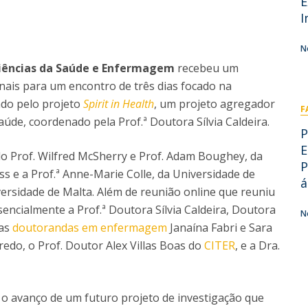
E
I
M
I
N
iências da Saúde e Enfermagem
recebeu um
nais para um encontro de três dias focado na
C
ado pelo projeto
Spirit in Health
, um projeto agregador
F
aúde, coordenado pela Prof.ª Doutora Sílvia Caldeira.
P
E
o Prof. Wilfred McSherry e Prof. Adam Boughey, da
P
oss e a Prof.ª Anne-Marie Colle, da Universidade de
á
versidade de Malta. Além de reunião online que reuniu
encialmente a Prof.ª Doutora Sílvia Caldeira, Doutora
N
 as
doutorandas em enfermagem
Janaína Fabri e Sara
redo, o Prof. Doutor Alex Villas Boas do
CITER
, e a Dra.
r o avanço de um futuro projeto de investigação que