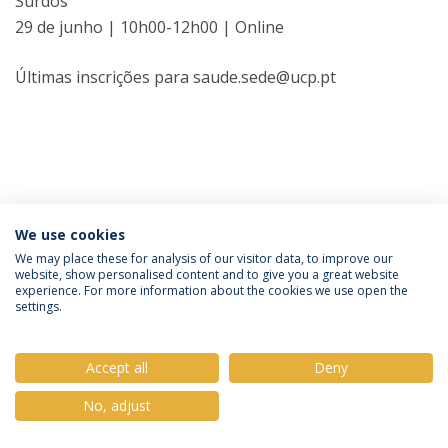
Surdos
29 de junho | 10h00-12h00 | Online
Últimas inscrições para saude.sede@ucp.pt
We use cookies
Política de Privacidade
Termos e Condições
We may place these for analysis of our visitor data, to improve our
website, show personalised content and to give you a great website
Direitos do Titular dos Dados
experience. For more information about the cookies we use open the
settings.
Accept all
Deny
© 2026 Universidade Católica Portuguesa
No, adjust