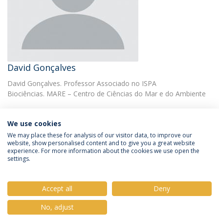
David Gonçalves
David Gonçalves. Professor Associado no ISPA
Biociências. MARE – Centro de Ciências do Mar e do Ambiente
We use cookies
We may place these for analysis of our visitor data, to improve our
website, show personalised content and to give you a great website
experience. For more information about the cookies we use open the
Política de Privacidade
Termos e Condições
settings.
Direitos do Titular dos Dados
Accept all
Deny
No, adjust
© 2026 Universidade Católica Portuguesa