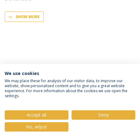
SHOW MORE
We use cookies
Política de Privacidade
Termos e Condições
We may place these for analysis of our visitor data, to improve our
website, show personalised content and to give you a great website
Direitos do Titular dos Dados
experience. For more information about the cookies we use open the
settings.
Accept all
Deny
© 2026 Universidade Católica Portuguesa
No, adjust