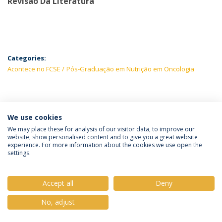
Revisão Da Literatura”
Categories:
Acontece no FCSE
Pós-Graduação em Nutrição em Oncologia
LATEST NEWS
We use cookies
We may place these for analysis of our visitor data, to improve our
website, show personalised content and to give you a great website
experience. For more information about the cookies we use open the
Política de Privacidade
Termos e Condições
settings.
Direitos do Titular dos Dados
Accept all
Deny
No, adjust
© 2026 Universidade Católica Portuguesa