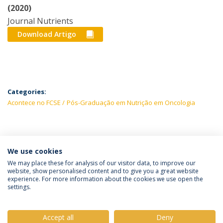
(2020)
Journal Nutrients
Download Artigo
Categories:
Acontece no FCSE
Pós-Graduação em Nutrição em Oncologia
LATEST NEWS
We use cookies
We may place these for analysis of our visitor data, to improve our
website, show personalised content and to give you a great website
experience. For more information about the cookies we use open the
Política de Privacidade
Termos e Condições
settings.
Direitos do Titular dos Dados
Accept all
Deny