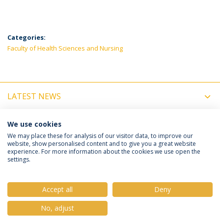
Categories:
Faculty of Health Sciences and Nursing
LATEST NEWS
UPCOMING EVENTS
We use cookies
We may place these for analysis of our visitor data, to improve our
website, show personalised content and to give you a great website
experience. For more information about the cookies we use open the
Política de Privacidade
Termos e Condições
settings.
Direitos do Titular dos Dados
Accept all
Deny
No, adjust
© 2026 Universidade Católica Portuguesa