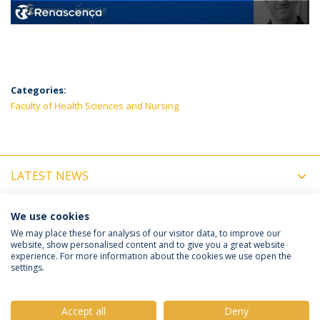
Categories:
Faculty of Health Sciences and Nursing
LATEST NEWS
UPCOMING EVENTS
We use cookies
We may place these for analysis of our visitor data, to improve our
website, show personalised content and to give you a great website
experience. For more information about the cookies we use open the
Política de Privacidade
Termos e Condições
settings.
Direitos do Titular dos Dados
Accept all
Deny