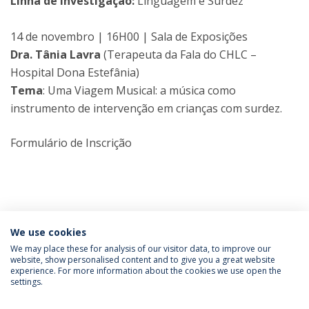
Linha de investigação:
Linguagem e Surdez
14 de novembro | 16H00 | Sala de Exposições
Dra. Tânia Lavra
(Terapeuta da Fala do CHLC –
Hospital Dona Estefânia)
Tema
: Uma Viagem Musical: a música como
instrumento de intervenção em crianças com surdez.
Formulário de Inscrição
We use cookies
We may place these for analysis of our visitor data, to improve our
website, show personalised content and to give you a great website
experience. For more information about the cookies we use open the
Política de Privacidade
Termos e Condições
settings.
Direitos do Titular dos Dados