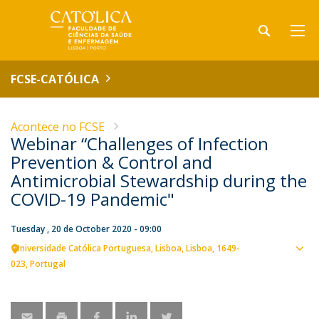
FCSE-CATÓLICA
Acontece no FCSE
Webinar “Challenges of Infection
Prevention & Control and
Antimicrobial Stewardship during the
COVID-19 Pandemic"
Tuesday , 20 de October 2020 - 09:00
Universidade Católica Portuguesa
Lisboa
Lisboa
1649-
Sho
023
Portugal
map