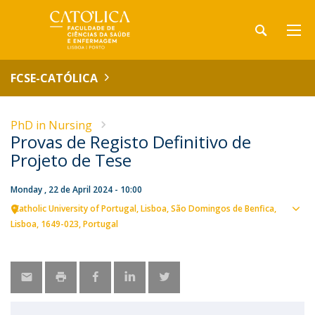
FCSE-CATÓLICA
PhD in Nursing
Provas de Registo Definitivo de
Projeto de Tese
Monday , 22 de April 2024 - 10:00
Catholic University of Portugal
Lisboa
São Domingos de Benfica,
Sho
Lisboa
1649-023
Portugal
map