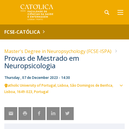
FCSE-CATÓLICA
Master's Degree in Neuropsychology (FCSE-ISPA)
Provas de Mestrado em
Neuropsicologia
Thursday , 07 de December 2023 - 14:30
Catholic University of Portugal
Lisboa
São Domingos de Benfica,
Sho
Lisboa
1649-023
Portugal
map