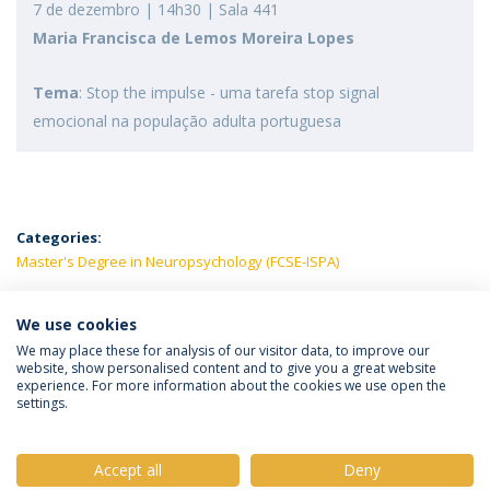
7 de dezembro | 14h30 | Sala 441
Maria Francisca de Lemos Moreira Lopes
Tema
: Stop the impulse - uma tarefa stop signal
emocional na população adulta portuguesa
Categories:
Master's Degree in Neuropsychology (FCSE-ISPA)
LATEST NEWS
We use cookies
We may place these for analysis of our visitor data, to improve our
website, show personalised content and to give you a great website
experience. For more information about the cookies we use open the
Política de Privacidade
Termos e Condições
settings.
Direitos do Titular dos Dados
Accept all
Deny