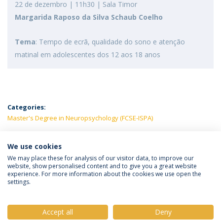
22 de dezembro | 11h30 | Sala Timor
Margarida Raposo da Silva Schaub Coelho
Tema
: Tempo de ecrã, qualidade do sono e atenção
matinal em adolescentes dos 12 aos 18 anos
Categories:
Master's Degree in Neuropsychology (FCSE-ISPA)
LATEST NEWS
We use cookies
We may place these for analysis of our visitor data, to improve our
website, show personalised content and to give you a great website
experience. For more information about the cookies we use open the
Política de Privacidade
Termos e Condições
settings.
Direitos do Titular dos Dados
Accept all
Deny