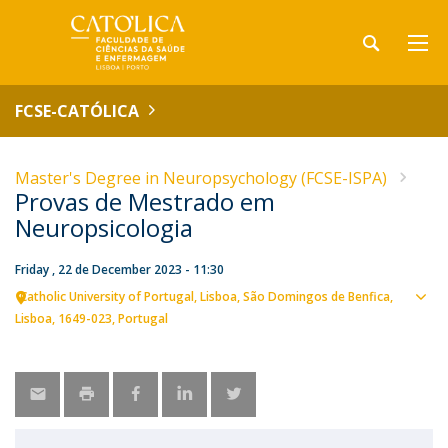
FCSE-CATÓLICA
Master's Degree in Neuropsychology (FCSE-ISPA)
Provas de Mestrado em
Neuropsicologia
Friday , 22 de December 2023 - 11:30
Catholic University of Portugal
Lisboa
São Domingos de Benfica,
Sho
Lisboa
1649-023
Portugal
map