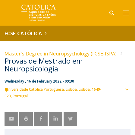
FCSE-CATÓLICA
Master's Degree in Neuropsychology (FCSE-ISPA)
Provas de Mestrado em
Neuropsicologia
Wednesday , 16 de February 2022 - 09:30
Universidade Católica Portuguesa
Lisboa
Lisboa
1649-
Sho
023
Portugal
map