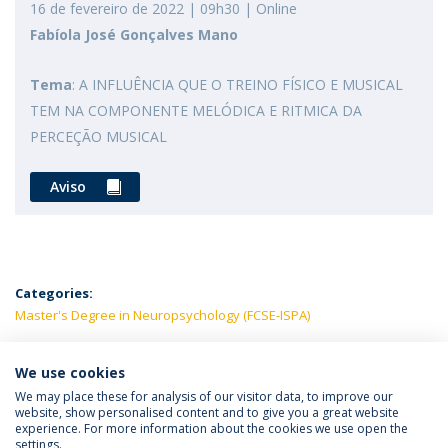
16 de fevereiro de 2022 | 09h30 | Online
Fabíola José Gonçalves Mano
Tema
: A INFLUÊNCIA QUE O TREINO FÍSICO E MUSICAL
TEM NA COMPONENTE MELÓDICA E RITMICA DA
PERCEÇÃO MUSICAL
Aviso
Categories:
Master's Degree in Neuropsychology (FCSE-ISPA)
LATEST NEWS
We use cookies
We may place these for analysis of our visitor data, to improve our
website, show personalised content and to give you a great website
experience. For more information about the cookies we use open the
Política de Privacidade
Termos e Condições
settings.