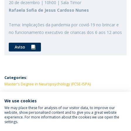
20 de dezembro | 10h00 | Sala Timor
Rafaela Sofia de Jesus Cardoso Nunes
Tema: Implicações da pandemia por covid-19 no brincar e
no funcionamento executivo de criancas dos 6 aos 12 anos
Aviso
Categories:
Master's Degree in Neuropsychology (FCSE-ISPA)
LATEST NEWS
We use cookies
We may place these for analysis of our visitor data, to improve our
website, show personalised content and to give you a great website
experience. For more information about the cookies we use open the
Política de Privacidade
Termos e Condições
settings.
Direitos do Titular dos Dados