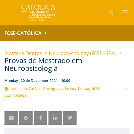
FCSE-CATÓLICA
Master's Degree in Neuropsychology (FCSE-ISPA)
Provas de Mestrado em
Neuropsicologia
Monday , 20 de December 2021 - 10:00
Universidade Católica Portuguesa
Lisboa
Lisboa
1649-
Sho
023
Portugal
map