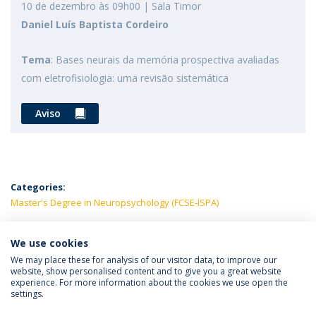
10 de dezembro às 09h00 | Sala Timor
Daniel Luís Baptista Cordeiro
Tema
: Bases neurais da memória prospectiva avaliadas
com eletrofisiologia: uma revisão sistemática
Aviso
Categories:
Master's Degree in Neuropsychology (FCSE-ISPA)
LATEST NEWS
We use cookies
We may place these for analysis of our visitor data, to improve our
website, show personalised content and to give you a great website
experience. For more information about the cookies we use open the
Política de Privacidade
Termos e Condições
settings.
Direitos do Titular dos Dados