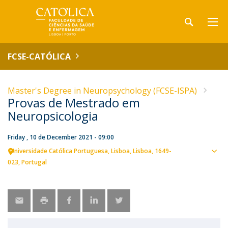
FCSE-CATÓLICA
Master's Degree in Neuropsychology (FCSE-ISPA)
Provas de Mestrado em
Neuropsicologia
Friday , 10 de December 2021 - 09:00
Universidade Católica Portuguesa
Lisboa
Lisboa
1649-
Sho
023
Portugal
map