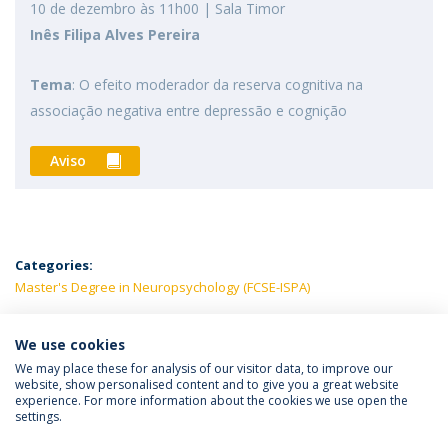
10 de dezembro às 11h00 | Sala Timor
Inês Filipa Alves Pereira
Tema
: O efeito moderador da reserva cognitiva na
associação negativa entre depressão e cognição
Aviso
Categories:
Master's Degree in Neuropsychology (FCSE-ISPA)
LATEST NEWS
We use cookies
We may place these for analysis of our visitor data, to improve our
website, show personalised content and to give you a great website
experience. For more information about the cookies we use open the
Política de Privacidade
Termos e Condições
settings.
Direitos do Titular dos Dados