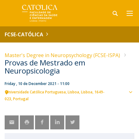
FCSE-CATÓLICA
Master's Degree in Neuropsychology (FCSE-ISPA)
Provas de Mestrado em
Neuropsicologia
Friday , 10 de December 2021 - 11:00
Universidade Católica Portuguesa
Lisboa
Lisboa
1649-
Sho
023
Portugal
map