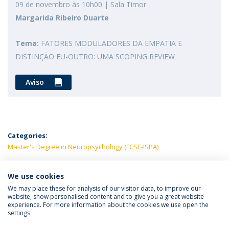
09 de novembro às 10h00 | Sala Timor
Margarida Ribeiro Duarte
Tema:
FATORES MODULADORES DA EMPATIA E
DISTINÇÃO EU-OUTRO: UMA SCOPING REVIEW
Aviso
Categories:
Master's Degree in Neuropsychology (FCSE-ISPA)
LATEST NEWS
We use cookies
We may place these for analysis of our visitor data, to improve our
website, show personalised content and to give you a great website
experience. For more information about the cookies we use open the
Política de Privacidade
Termos e Condições
settings.
Direitos do Titular dos Dados