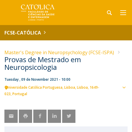
FCSE-CATÓLICA
Master's Degree in Neuropsychology (FCSE-ISPA)
Provas de Mestrado em
Neuropsicologia
Tuesday , 09 de November 2021 - 10:00
Universidade Católica Portuguesa
Lisboa
Lisboa
1649-
Sho
023
Portugal
map