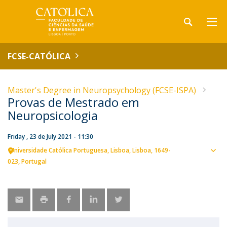
FCSE-CATÓLICA
Master's Degree in Neuropsychology (FCSE-ISPA)
Provas de Mestrado em
Neuropsicologia
Friday , 23 de July 2021 - 11:30
Universidade Católica Portuguesa
Lisboa
Lisboa
1649-
Sho
023
Portugal
map