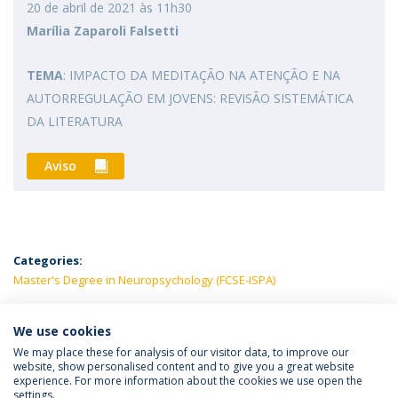
20 de abril de 2021 às 11h30
Marília Zaparoli Falsetti
TEMA
: IMPACTO DA MEDITAÇÃO NA ATENÇÃO E NA
AUTORREGULAÇÃO EM JOVENS: REVISÃO SISTEMÁTICA
DA LITERATURA
Aviso
Categories:
Master's Degree in Neuropsychology (FCSE-ISPA)
LATEST NEWS
We use cookies
We may place these for analysis of our visitor data, to improve our
website, show personalised content and to give you a great website
experience. For more information about the cookies we use open the
Política de Privacidade
Termos e Condições
settings.