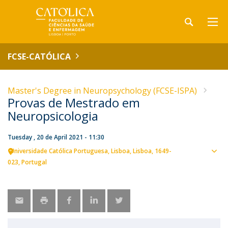
FCSE-CATÓLICA
Master's Degree in Neuropsychology (FCSE-ISPA)
Provas de Mestrado em
Neuropsicologia
Tuesday , 20 de April 2021 - 11:30
Universidade Católica Portuguesa
Lisboa
Lisboa
1649-
Sho
023
Portugal
map