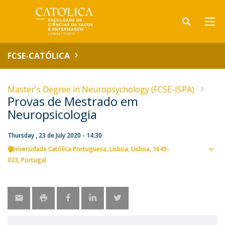
FCSE-CATÓLICA
Master's Degree in Neuropsychology (FCSE-ISPA)
Provas de Mestrado em
Neuropsicologia
Thursday , 23 de July 2020 - 14:30
Universidade Católica Portuguesa
Lisboa
Lisboa
1649-
Sho
023
Portugal
map