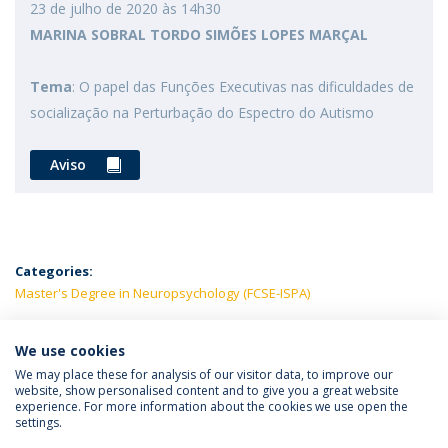
23 de julho de 2020 às 14h30
MARINA SOBRAL TORDO SIMÕES LOPES MARÇAL
Tema
: O papel das Funções Executivas nas dificuldades de
socialização na Perturbação do Espectro do Autismo
Aviso
Categories:
Master's Degree in Neuropsychology (FCSE-ISPA)
LATEST NEWS
We use cookies
We may place these for analysis of our visitor data, to improve our
website, show personalised content and to give you a great website
experience. For more information about the cookies we use open the
Política de Privacidade
Termos e Condições
settings.
Direitos do Titular dos Dados