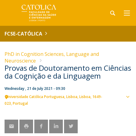
FCSE-CATÓLICA
PhD in Cognition Sciences, Language and
Neuroscience
Provas de Doutoramento em Ciências
da Cognição e da Linguagem
Wednesday , 21 de July 2021 - 09:30
Universidade Católica Portuguesa
Lisboa
Lisboa
1649-
Sho
023
Portugal
map