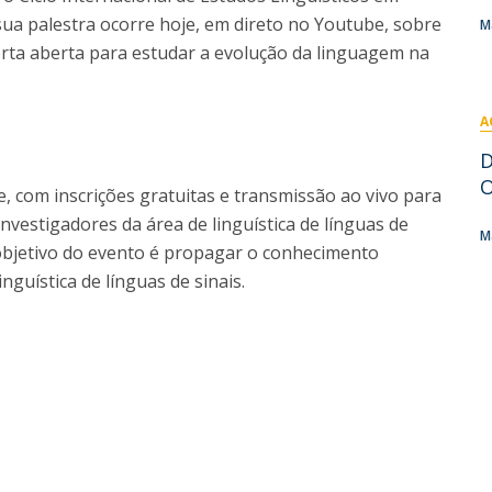
I
M
A sua palestra ocorre hoje, em direto no Youtube, sobre
M
rta aberta para estudar a evolução da linguagem na
A
C
D
O
ne, com inscrições gratuitas e transmissão ao vivo para
nvestigadores da área de linguística de línguas de
M
l objetivo do evento é propagar o conhecimento
nguística de línguas de sinais.