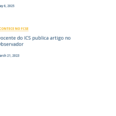
niciativas Nacionais
icrocredenciais
ay 6, 2025
Transform4Europe
UCP2 Mental Health
UCP4SUCCESS
CONTECE NO FCSE
ontacts
ocente do ICS publica artigo no
bservador
arch 21, 2023