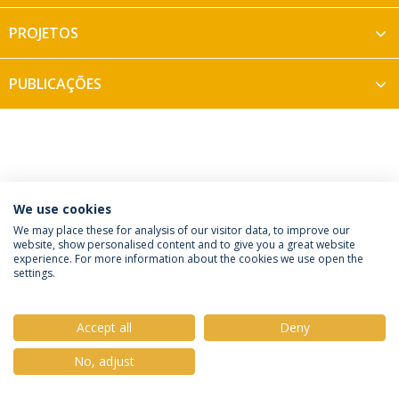
PROJETOS
PUBLICAÇÕES
We use cookies
Política de Privacidade
Termos e Condições
We may place these for analysis of our visitor data, to improve our
website, show personalised content and to give you a great website
Direitos do Titular dos Dados
experience. For more information about the cookies we use open the
settings.
Accept all
Deny
© 2026 Universidade Católica Portuguesa
No, adjust