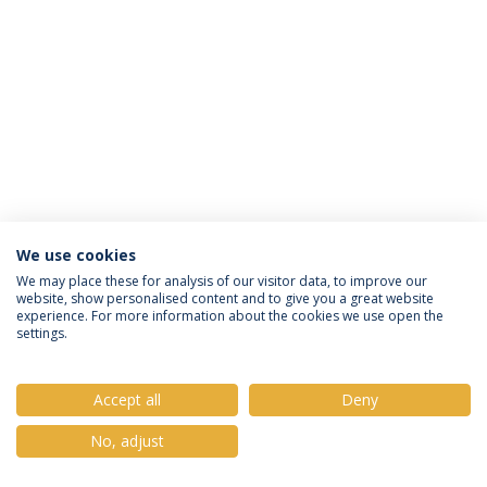
We use cookies
Política de Privacidade
Termos e Condições
We may place these for analysis of our visitor data, to improve our
website, show personalised content and to give you a great website
Direitos do Titular dos Dados
experience. For more information about the cookies we use open the
settings.
Accept all
Deny
© 2026 Universidade Católica Portuguesa
No, adjust