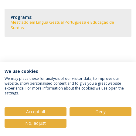
Programs:
Mestrado em Língua Gestual Portuguesa e Educação de
Surdos
We use cookies
Política de Privacidade
Termos e Condições
We may place these for analysis of our visitor data, to improve our
website, show personalised content and to give you a great website
Direitos do Titular dos Dados
experience. For more information about the cookies we use open the
settings.
Accept all
Deny
© 2026 Universidade Católica Portuguesa
No, adjust