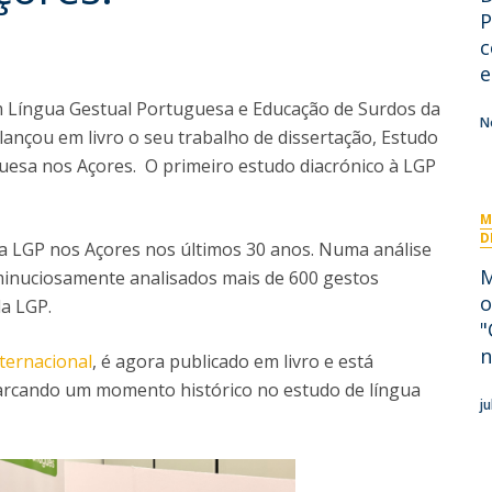
I
P
P
M
c
e
 Língua Gestual Portuguesa e Educação de Surdos da
N
ançou em livro o seu trabalho de dissertação, Estudo
C
uesa nos Açores. O primeiro estudo diacrónico à LGP
M
D
a LGP nos Açores nos últimos 30 anos. Numa análise
M
minuciosamente analisados mais de 600 gestos
o
da LGP.
"
n
internacional
, é agora publicado em livro e está
arcando um momento histórico no estudo de língua
j