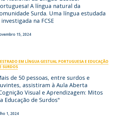
niciativas Nacionais
rogramas de Formação Avançada
ortuguesa! A língua natural da
icrocredenciais
Transform4Europe
omunidade Surda. Uma língua estudada
UCP2 Mental Health
 investigada na FCSE
UCP4SUCCESS
ovembro 15, 2024
ontacts
ESTRADO EM LÍNGUA GESTUAL PORTUGUESA E EDUCAÇÃO
E SURDOS
ais de 50 pessoas, entre surdos e
uvintes, assistiram à Aula Aberta
Cognição Visual e Aprendizagem: Mitos
a Educação de Surdos"
ulho 1, 2024