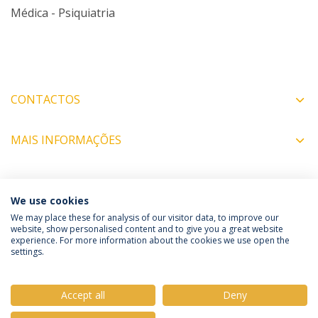
Médica - Psiquiatria
CONTACTOS
MAIS INFORMAÇÕES
COORDENADORES
We use cookies
We may place these for analysis of our visitor data, to improve our
website, show personalised content and to give you a great website
experience. For more information about the cookies we use open the
Política de Privacidade
Termos e Condições
settings.
Direitos do Titular dos Dados
Accept all
Deny