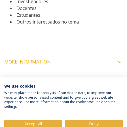
Investigadores
Docentes
Estudantes
Outros interessados no tema
MORE INFORMATION
COORDINATORS
We use cookies
We may place these for analysis of our visitor data, to improve our
website, show personalised content and to give you a great website
experience. For more information about the cookies we use open the
Política de Privacidade
Termos e Condições
settings.
Direitos do Titular dos Dados
Accept all
Deny