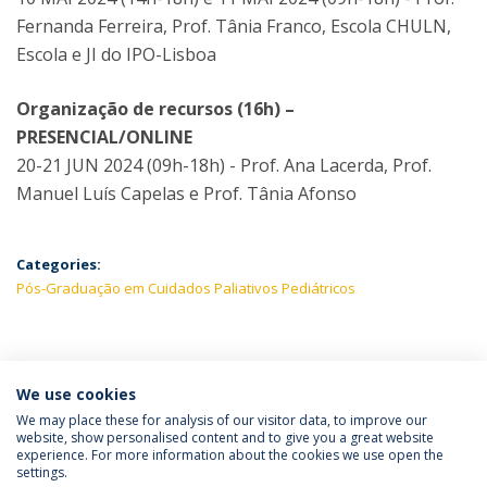
Fernanda Ferreira, Prof. Tânia Franco, Escola CHULN,
Escola e JI do IPO-Lisboa
Organização de recursos (16h) –
PRESENCIAL/ONLINE
20-21 JUN 2024 (09h-18h) - Prof. Ana Lacerda, Prof.
Manuel Luís Capelas e Prof. Tânia Afonso
Categories:
Pós-Graduação em Cuidados Paliativos Pediátricos
LATEST NEWS
We use cookies
We may place these for analysis of our visitor data, to improve our
website, show personalised content and to give you a great website
experience. For more information about the cookies we use open the
Política de Privacidade
Termos e Condições
settings.
Direitos do Titular dos Dados