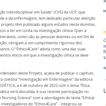
a
I
M
M
ção Interdisciplinar em Saúde" (CIIS) da UCP, que
aúde e da enfermagem, tem dedicado particular atenção
te projeto têm publicado alguns estudos neste domínio,
s a ter em conta na investigação clínica. Quer a
C
C
lneráveis, como são as pessoas doentes ou em fim de
C
igação, obrigam a um cumprimento rigoroso dos
i
umanos. O "Ethics4Care" adota como uma das suas
f
entos éticos em que a investigação clínica se deve
s
A
rdenador deste Projeto, acaba de publicar o capítulo
bra coletiva "Investigação em Enfermagem" da editora
EDÉTICA, a 6 de outubro de 2022 com o lema "Ética,
tica será discutida. A sua recente participação no
 Nursing Science" com a abordagem do tema "Ethical
s investigadores do "Ethics4Care" - integrou-se