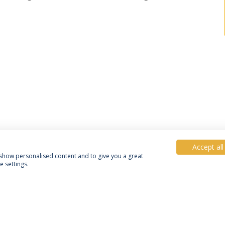
Accept all
, show personalised content and to give you a great
 settings.
Política de Privacidade
Termos e Condições
Direitos do Titular dos Dados