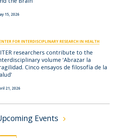
nd the Brain
niciativas Nacionais
icrocredenciais
Transform4Europe
ay 15, 2026
UCP2 Mental Health
UCP4SUCCESS
ENTER FOR INTERDISCIPLINARY RESEARCH IN HEALTH
ontacts
ITER researchers contribute to the
nterdisciplinary volume 'Abrazar la
ragilidad. Cinco ensayos de filosofía de la
alud'
pril 21, 2026
Upcoming Events