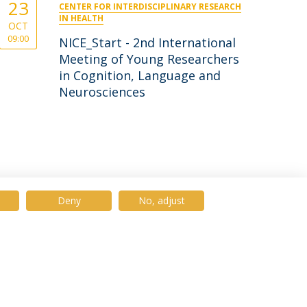
23
CENTER FOR INTERDISCIPLINARY RESEARCH
IN HEALTH
OCT
09:00
NICE_Start - 2nd International
Meeting of Young Researchers
in Cognition, Language and
Neurosciences
Deny
No, adjust
© 2026 Universidade Católica Portuguesa