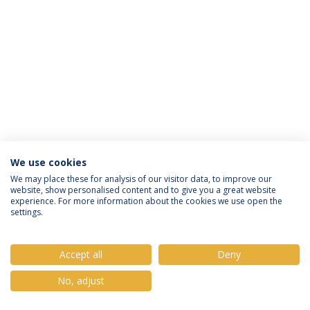
We use cookies
Política de Privacidade
Termos e Condições
We may place these for analysis of our visitor data, to improve our
website, show personalised content and to give you a great website
Direitos do Titular dos Dados
experience. For more information about the cookies we use open the
settings.
Accept all
Deny
© 2026 Universidade Católica Portuguesa
No, adjust